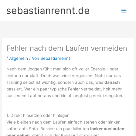
Zum
sebastianrennt.de
Inhalt
springen
Fehler nach dem Laufen vermeiden
/
Allgemein
/ Von
Sebastianrennt
Nach dem Joggen fühlt man sich oft voller Energie – oder
einfach nur platt. Doch was viele vergessen: Nicht nur das
Training selbst ist wichtig, sondern auch das, was
danach
passiert. Wer ein paar typische Fehler vermeidet, holt mehr
aus jedem Lauf heraus und bleibt langfristig verletzungsfrei.
1. Direkt hinsetzen oder hinlegen
Viele bleiben nach dem Laufen einfach stehen oder sinken
sofort aufs Sofa. Besser: ein paar Minuten
locker auslaufen
oder gehen
, damit sich der Kreislauf stabilisiert.