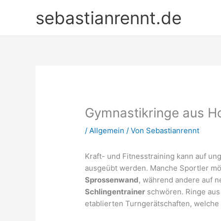
Zum
sebastianrennt.de
Inhalt
springen
Gymnastikringe aus H
/
Allgemein
/ Von
Sebastianrennt
Kraft- und Fitnesstraining kann auf un
ausgeübt werden. Manche Sportler möge
Sprossenwand
, während andere auf 
Schlingentrainer
schwören. Ringe aus H
etablierten Turngerätschaften, welch