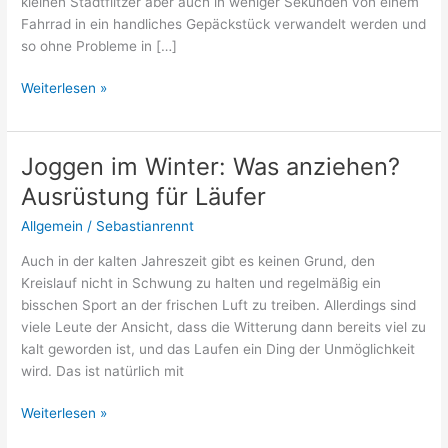
kleinen Stadtflitzer aber auch in weniger Sekunden von einem
Fahrrad in ein handliches Gepäckstück verwandelt werden und
so ohne Probleme in […]
Klappräder
Weiterlesen »
–
der
ideale
Joggen im Winter: Was anziehen?
Begleiter
Ausrüstung für Läufer
im
Urlaub
Allgemein
/
Sebastianrennt
und
Auch in der kalten Jahreszeit gibt es keinen Grund, den
auf
Kreislauf nicht in Schwung zu halten und regelmäßig ein
dem
bisschen Sport an der frischen Luft zu treiben. Allerdings sind
Weg
viele Leute der Ansicht, dass die Witterung dann bereits viel zu
zur
kalt geworden ist, und das Laufen ein Ding der Unmöglichkeit
Arbeit
wird. Das ist natürlich mit
Joggen
Weiterlesen »
im