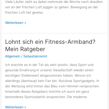
Viele Läufer zieht es dabei mehrmals die Woche nach draußen
um an der frischen Luft joggen zu gehen. Bewegung an der
frischen Luft hat gewiss
Ein
Weiterlesen »
eigenes
Laufband:
Mehr
Lohnt sich ein Fitness-Armband?
Pros
Mein Ratgeber
als
Kontras
Allgemein
/
Sebastianrennt
Ich erachte es in der Tat als sehr positiv, dass Sport und
gesunde Ernährung in unserer Gesellschaft wieder einen
wichtigen Stellenwert eingenommen haben. Wovon ich
allerdings überhaupt kein Fan bin: Nutzlose Sportgadgets. In
der Werbung wird immer das Blau vom Himmel versprochen.
Innerhalb dieses Ratgebers möchte ich auch ein ganz
besonderes Sportzubehör ansprechen: Die moderne
Lohnt
Weiterlesen »