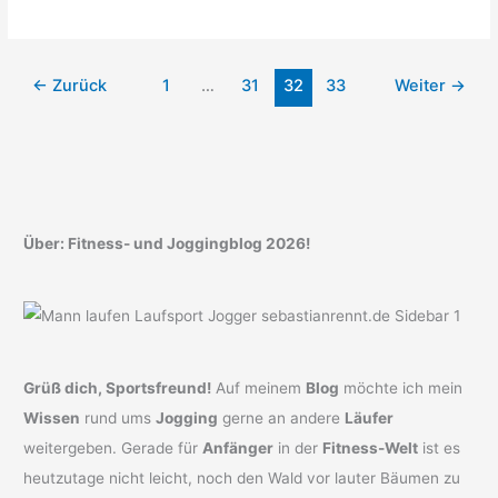
sich
ein
Fitness-
←
Zurück
1
…
31
32
33
Weiter
→
Armband?
Mein
Ratgeber
Über: Fitness- und Joggingblog 2026!
Grüß dich, Sportsfreund!
Auf meinem
Blog
möchte ich mein
Wissen
rund ums
Jogging
gerne an andere
Läufer
weitergeben. Gerade für
Anfänger
in der
Fitness-Welt
ist es
heutzutage nicht leicht, noch den Wald vor lauter Bäumen zu