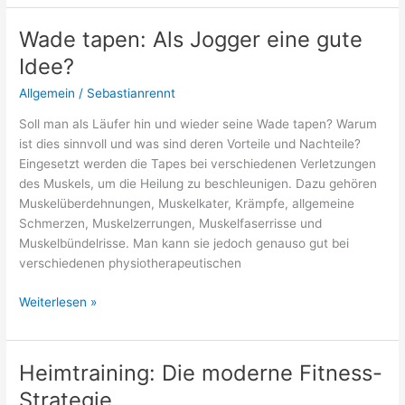
Winter:
Was
Wade tapen: Als Jogger eine gute
anziehen?
Idee?
Ausrüstung
für
Allgemein
/
Sebastianrennt
Läufer
Soll man als Läufer hin und wieder seine Wade tapen? Warum
ist dies sinnvoll und was sind deren Vorteile und Nachteile?
Eingesetzt werden die Tapes bei verschiedenen Verletzungen
des Muskels, um die Heilung zu beschleunigen. Dazu gehören
Muskelüberdehnungen, Muskelkater, Krämpfe, allgemeine
Schmerzen, Muskelzerrungen, Muskelfaserrisse und
Muskelbündelrisse. Man kann sie jedoch genauso gut bei
verschiedenen physiotherapeutischen
Wade
Weiterlesen »
tapen:
Als
Jogger
Heimtraining: Die moderne Fitness-
eine
Strategie
gute